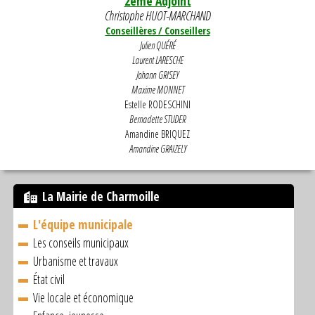
2ème Adjoint
Christophe HUOT-MARCHAND
Conseillères / Conseillers
Julien QUÉRÉ
Laurent LARESCHE
Johann GRISEY
Maxime MONNET
Estelle RODESCHINI
Bernadette STUDER
Amandine BRIQUEZ
Amandine GRAIZELY
La Mairie de Charmoille
L'équipe municipale
Les conseils municipaux
Urbanisme et travaux
État civil
Vie locale et économique